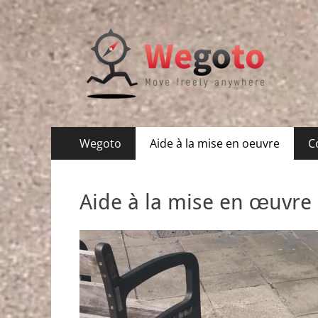
Wegoto
Move freely anywhere
Menu
Aller
Wegoto
Aide à la mise en oeuvre
C
au
principal
contenu
Aide à la mise en œuvre