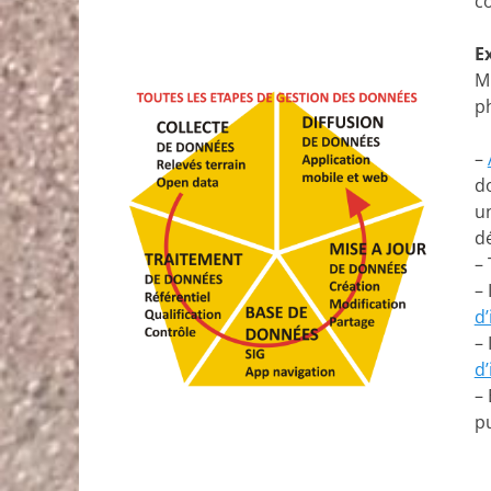
co
E
Mi
ph
–
d
u
dé
– 
–
d
–
d’
–
p