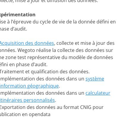
llecte, mise à jour et diffusion des données.
xpérimentation
se à l’épreuve du cycle de vie de la donnée défini en
ase d’audit.
Acquisition des données
, collecte et mise à jour des
onnées. Wegoto réalise la collecte des données sur
ne zone test représentative du modèle de données
fini en phase d’audit.
Traitement et qualification des données.
 Implémentation des données dans un
système
’information
géographique
.
 Implémentation des données dans un
calculateur
itinéraires personnalisés
.
 Exportation des données au format CNIG pour
ublication en opendata