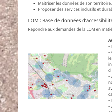
Maitriser les données de son territoire.
Proposer des services inclusifs et dura
LOM : Base de données d’accessibili
Répondre aux demandes de la LOM en matière
A
– 
–
le
i
d’
–
no
a
ca
– 
– 