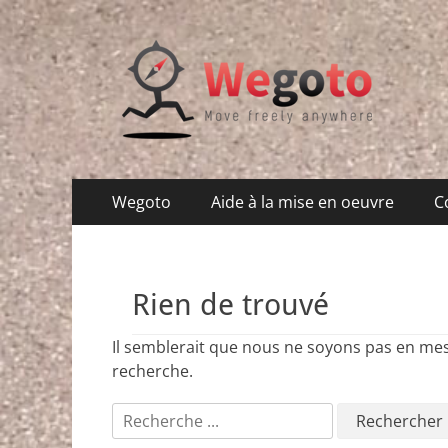
Wegoto
Move freely anywhere
Menu
Aller
Wegoto
Aide à la mise en oeuvre
C
au
principal
contenu
Rien de trouvé
Il semblerait que nous ne soyons pas en me
recherche.
Rechercher :